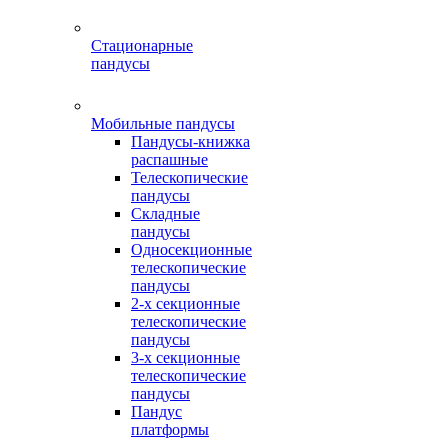
Стационарные
пандусы
Мобильные пандусы
Пандусы-книжка
распашные
Телескопические
пандусы
Складные
пандусы
Односекционные
телескопические
пандусы
2-х секционные
телескопические
пандусы
3-х секционные
телескопические
пандусы
Пандус
платформы