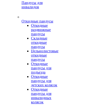
Пандусы для
инвалидов
Откидные пандусы
Откидные
раздвижные
пандусы
Складные
откидные
пандусы
Цельнолистовые
откидные
пандусы
Откидные
пандусы для
подъезда
Откидные
пандусы для
детских колясок
Откидные
пандусы для
инвалидных
колясок