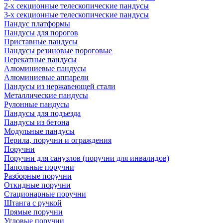
2-х секционные телескопические пандусы
3-х секционные телескопические пандусы
Пандус платформы
Пандусы для порогов
Приставные пандусы
Пандусы резиновые пороговые
Перекатные пандусы
Алюминиевые пандусы
Алюминиевые аппарели
Пандусы из нержавеющей стали
Металлические пандусы
Рулонные пандусы
Пандусы для подъезда
Пандусы из бетона
Модульные пандусы
Перила, поручни и ограждения
Поручни
Поручни для санузлов (поручни для инвалидов)
Напольные поручни
Разборные поручни
Откидные поручни
Стационарные поручни
Штанга с ручкой
Прямые поручни
Угловые поручни