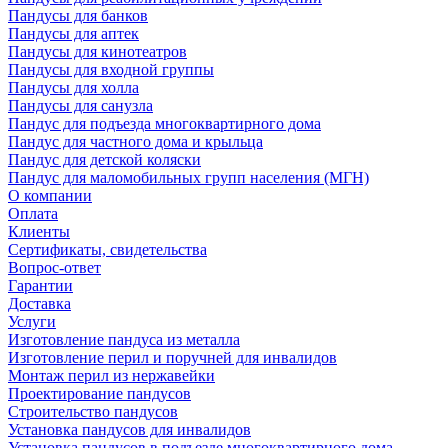
Пандусы для банков
Пандусы для аптек
Пандусы для кинотеатров
Пандусы для входной группы
Пандусы для холла
Пандусы для санузла
Пандус для подъезда многоквартирного дома
Пандус для частного дома и крыльца
Пандус для детской коляски
Пандус для маломобильных групп населения (МГН)
О компании
Оплата
Клиенты
Сертификаты, свидетельства
Вопрос-ответ
Гарантии
Доставка
Услуги
Изготовление пандуса из металла
Изготовление перил и поручней для инвалидов
Монтаж перил из нержавейки
Проектирование пандусов
Строительство пандусов
Установка пандусов для инвалидов
Установка пандусов в подъезде многоквартирного дома