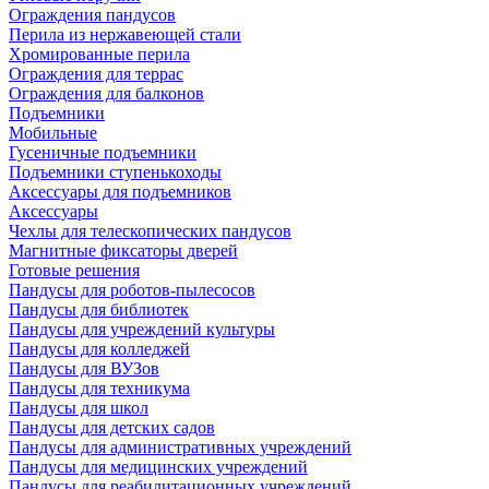
Ограждения пандусов
Перила из нержавеющей стали
Хромированные перила
Ограждения для террас
Ограждения для балконов
Подъемники
Мобильные
Гусеничные подъемники
Подъемники ступенькоходы
Аксессуары для подъемников
Аксессуары
Чехлы для телескопических пандусов
Магнитные фиксаторы дверей
Готовые решения
Пандусы для роботов-пылесосов
Пандусы для библиотек
Пандусы для учреждений культуры
Пандусы для колледжей
Пандусы для ВУЗов
Пандусы для техникума
Пандусы для школ
Пандусы для детских садов
Пандусы для административных учреждений
Пандусы для медицинских учреждений
Пандусы для реабилитационных учреждений