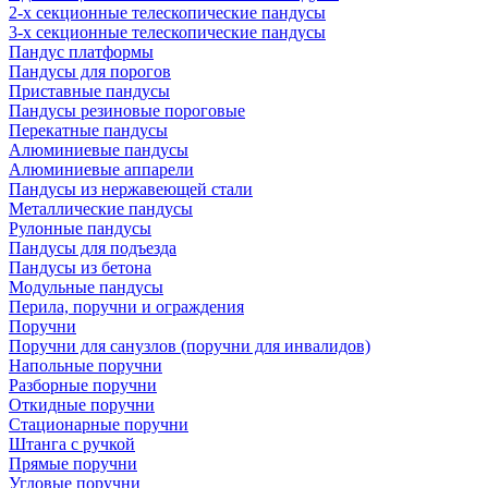
2-х секционные телескопические пандусы
3-х секционные телескопические пандусы
Пандус платформы
Пандусы для порогов
Приставные пандусы
Пандусы резиновые пороговые
Перекатные пандусы
Алюминиевые пандусы
Алюминиевые аппарели
Пандусы из нержавеющей стали
Металлические пандусы
Рулонные пандусы
Пандусы для подъезда
Пандусы из бетона
Модульные пандусы
Перила, поручни и ограждения
Поручни
Поручни для санузлов (поручни для инвалидов)
Напольные поручни
Разборные поручни
Откидные поручни
Стационарные поручни
Штанга с ручкой
Прямые поручни
Угловые поручни