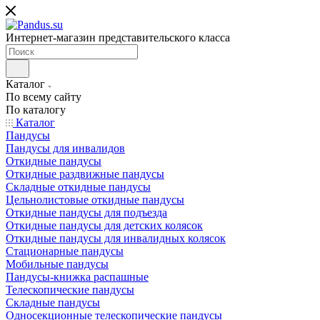
Интернет-магазин представительского класса
Каталог
По всему сайту
По каталогу
Каталог
Пандусы
Пандусы для инвалидов
Откидные пандусы
Откидные раздвижные пандусы
Складные откидные пандусы
Цельнолистовые откидные пандусы
Откидные пандусы для подъезда
Откидные пандусы для детских колясок
Откидные пандусы для инвалидных колясок
Стационарные пандусы
Мобильные пандусы
Пандусы-книжка распашные
Телескопические пандусы
Складные пандусы
Односекционные телескопические пандусы