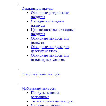
Откидные пандусы
Откидные раздвижные
пандусы
Складные откидные
пандусы
Цельнолистовые откидные
пандусы
Откидные пандусы для
подъезда
Откидные пандусы для
детских колясок
Откидные пандусы для
инвалидных колясок
Стационарные пандусы
Мобильные пандусы
Пандусы-книжка
распашные
Телескопические пандусы
Складные пандусы