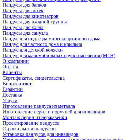
Пандусы для банков
Пандусы для аптек
Пандусы для кинотеатров
Пандусы для входной группы
Пандусы для холла
Пандусы для санузла
Пандус для подъезда многоквартирного дома
Пандус для частного дома и крыльца
Пандус для детской коляски
Пандус для маломобильных групп населения (МГН)
О компании
Оплата
Клиенты
Сертификаты, свидетельства
Вопрос-ответ
Гарантии
Доставка
Услуги
Изготовление пандуса из металла
Изготовление перил и поручней для инвалидов
Монтаж перил из нержавейки
Проектирование пандусов
Строительство пандусов
Установка пандусов для инвалидов
Установка пандусов в подъезде многоквартирного дома