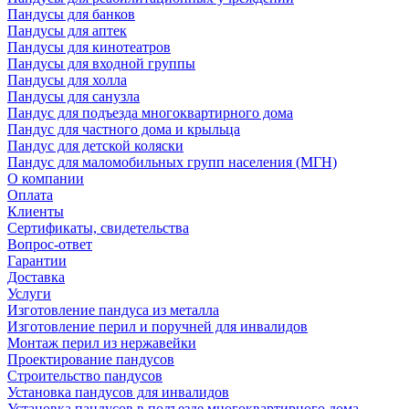
Пандусы для банков
Пандусы для аптек
Пандусы для кинотеатров
Пандусы для входной группы
Пандусы для холла
Пандусы для санузла
Пандус для подъезда многоквартирного дома
Пандус для частного дома и крыльца
Пандус для детской коляски
Пандус для маломобильных групп населения (МГН)
О компании
Оплата
Клиенты
Сертификаты, свидетельства
Вопрос-ответ
Гарантии
Доставка
Услуги
Изготовление пандуса из металла
Изготовление перил и поручней для инвалидов
Монтаж перил из нержавейки
Проектирование пандусов
Строительство пандусов
Установка пандусов для инвалидов
Установка пандусов в подъезде многоквартирного дома