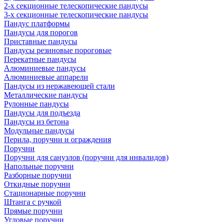
2-х секционные телескопические пандусы
3-х секционные телескопические пандусы
Пандус платформы
Пандусы для порогов
Приставные пандусы
Пандусы резиновые пороговые
Перекатные пандусы
Алюминиевые пандусы
Алюминиевые аппарели
Пандусы из нержавеющей стали
Металлические пандусы
Рулонные пандусы
Пандусы для подъезда
Пандусы из бетона
Модульные пандусы
Перила, поручни и ограждения
Поручни
Поручни для санузлов (поручни для инвалидов)
Напольные поручни
Разборные поручни
Откидные поручни
Стационарные поручни
Штанга с ручкой
Прямые поручни
Угловые поручни