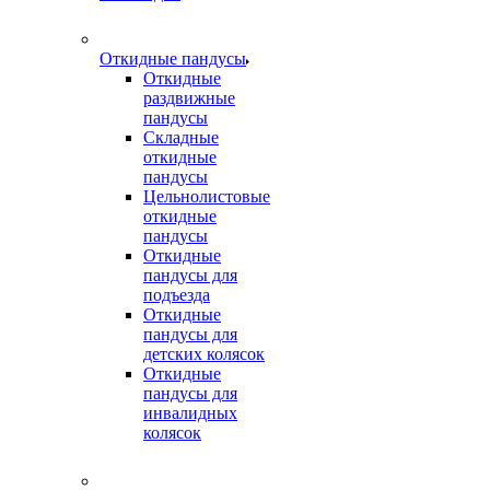
Откидные пандусы
Откидные
раздвижные
пандусы
Складные
откидные
пандусы
Цельнолистовые
откидные
пандусы
Откидные
пандусы для
подъезда
Откидные
пандусы для
детских колясок
Откидные
пандусы для
инвалидных
колясок