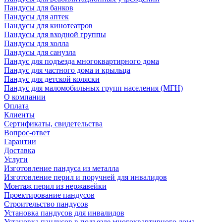
Пандусы для банков
Пандусы для аптек
Пандусы для кинотеатров
Пандусы для входной группы
Пандусы для холла
Пандусы для санузла
Пандус для подъезда многоквартирного дома
Пандус для частного дома и крыльца
Пандус для детской коляски
Пандус для маломобильных групп населения (МГН)
О компании
Оплата
Клиенты
Сертификаты, свидетельства
Вопрос-ответ
Гарантии
Доставка
Услуги
Изготовление пандуса из металла
Изготовление перил и поручней для инвалидов
Монтаж перил из нержавейки
Проектирование пандусов
Строительство пандусов
Установка пандусов для инвалидов
Установка пандусов в подъезде многоквартирного дома