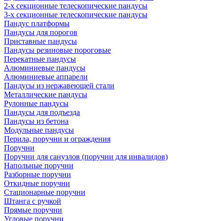
2-х секционные телескопические пандусы
3-х секционные телескопические пандусы
Пандус платформы
Пандусы для порогов
Приставные пандусы
Пандусы резиновые пороговые
Перекатные пандусы
Алюминиевые пандусы
Алюминиевые аппарели
Пандусы из нержавеющей стали
Металлические пандусы
Рулонные пандусы
Пандусы для подъезда
Пандусы из бетона
Модульные пандусы
Перила, поручни и ограждения
Поручни
Поручни для санузлов (поручни для инвалидов)
Напольные поручни
Разборные поручни
Откидные поручни
Стационарные поручни
Штанга с ручкой
Прямые поручни
Угловые поручни