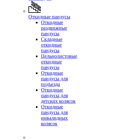
Откидные пандусы
Откидные
раздвижные
пандусы
Складные
откидные
пандусы
Цельнолистовые
откидные
пандусы
Откидные
пандусы для
подъезда
Откидные
пандусы для
детских колясок
Откидные
пандусы для
инвалидных
колясок