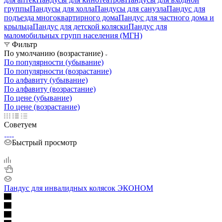
группы
Пандусы для холла
Пандусы для санузла
Пандус для
подъезда многоквартирного дома
Пандус для частного дома и
крыльца
Пандус для детской коляски
Пандус для
маломобильных групп населения (МГН)
Фильтр
По умолчанию (возрастание)
По популярности (убывание)
По популярности (возрастание)
По алфавиту (убывание)
По алфавиту (возрастание)
По цене (убывание)
По цене (возрастание)
Советуем
Быстрый просмотр
Пандус для инвалидных колясок ЭКОНОМ