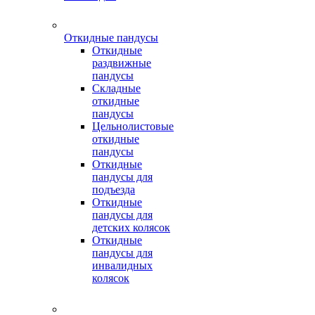
Откидные пандусы
Откидные
раздвижные
пандусы
Складные
откидные
пандусы
Цельнолистовые
откидные
пандусы
Откидные
пандусы для
подъезда
Откидные
пандусы для
детских колясок
Откидные
пандусы для
инвалидных
колясок