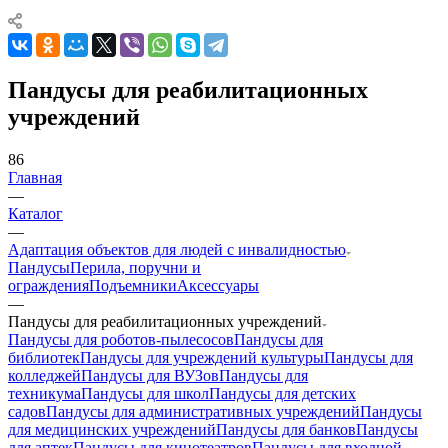
Пандусы для реабилитационных
учреждений
86
Главная
—
Каталог
—
Адаптация объектов для людей с инвалидностью
Пандусы
Перила, поручни и
ограждения
Подъемники
Аксессуары
—
Пандусы для реабилитационных учреждений
Пандусы для роботов-пылесосов
Пандусы для
библиотек
Пандусы для учреждений культуры
Пандусы для
колледжей
Пандусы для ВУЗов
Пандусы для
техникума
Пандусы для школ
Пандусы для детских
садов
Пандусы для административных учреждений
Пандусы
для медицинских учреждений
Пандусы для банков
Пандусы
для аптек
Пандусы для кинотеатров
Пандусы для входной