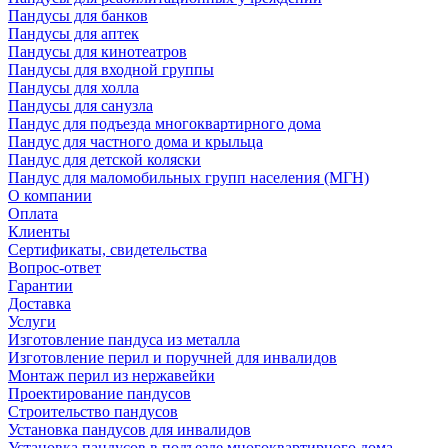
Пандусы для банков
Пандусы для аптек
Пандусы для кинотеатров
Пандусы для входной группы
Пандусы для холла
Пандусы для санузла
Пандус для подъезда многоквартирного дома
Пандус для частного дома и крыльца
Пандус для детской коляски
Пандус для маломобильных групп населения (МГН)
О компании
Оплата
Клиенты
Сертификаты, свидетельства
Вопрос-ответ
Гарантии
Доставка
Услуги
Изготовление пандуса из металла
Изготовление перил и поручней для инвалидов
Монтаж перил из нержавейки
Проектирование пандусов
Строительство пандусов
Установка пандусов для инвалидов
Установка пандусов в подъезде многоквартирного дома