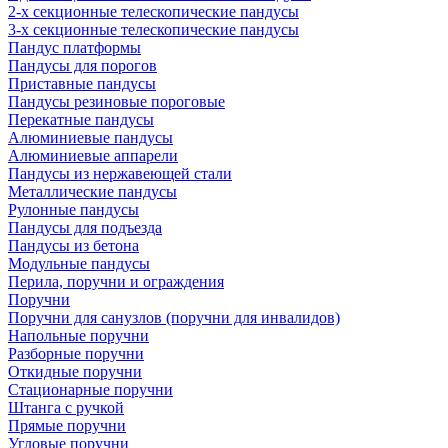
2-х секционные телескопические пандусы
3-х секционные телескопические пандусы
Пандус платформы
Пандусы для порогов
Приставные пандусы
Пандусы резиновые пороговые
Перекатные пандусы
Алюминиевые пандусы
Алюминиевые аппарели
Пандусы из нержавеющей стали
Металлические пандусы
Рулонные пандусы
Пандусы для подъезда
Пандусы из бетона
Модульные пандусы
Перила, поручни и ограждения
Поручни
Поручни для санузлов (поручни для инвалидов)
Напольные поручни
Разборные поручни
Откидные поручни
Стационарные поручни
Штанга с ручкой
Прямые поручни
Угловые поручни