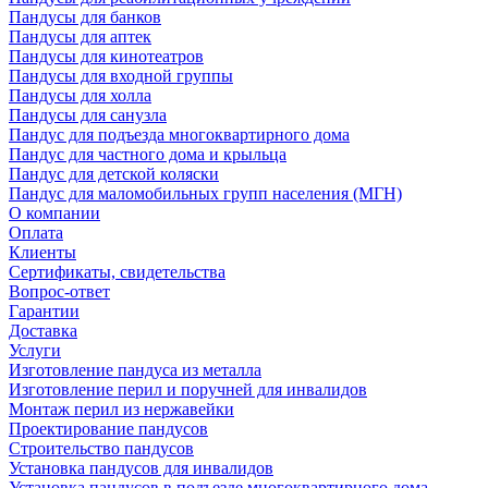
Пандусы для банков
Пандусы для аптек
Пандусы для кинотеатров
Пандусы для входной группы
Пандусы для холла
Пандусы для санузла
Пандус для подъезда многоквартирного дома
Пандус для частного дома и крыльца
Пандус для детской коляски
Пандус для маломобильных групп населения (МГН)
О компании
Оплата
Клиенты
Сертификаты, свидетельства
Вопрос-ответ
Гарантии
Доставка
Услуги
Изготовление пандуса из металла
Изготовление перил и поручней для инвалидов
Монтаж перил из нержавейки
Проектирование пандусов
Строительство пандусов
Установка пандусов для инвалидов
Установка пандусов в подъезде многоквартирного дома