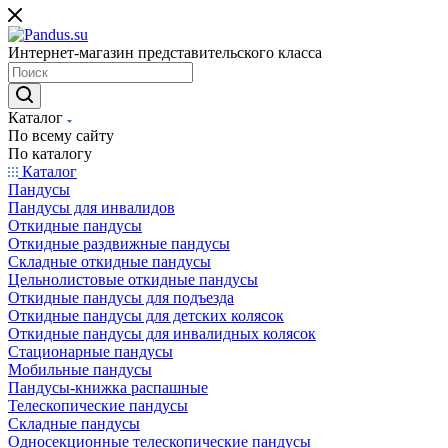
Интернет-магазин представительского класса
Каталог
По всему сайту
По каталогу
Каталог
Пандусы
Пандусы для инвалидов
Откидные пандусы
Откидные раздвижные пандусы
Складные откидные пандусы
Цельнолистовые откидные пандусы
Откидные пандусы для подъезда
Откидные пандусы для детских колясок
Откидные пандусы для инвалидных колясок
Стационарные пандусы
Мобильные пандусы
Пандусы-книжка распашные
Телескопические пандусы
Складные пандусы
Односекционные телескопические пандусы