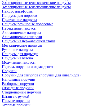
2-х секционные телескопические пандусы
3-х секционные телескопические пандусы
Пандус платформы
Пандусы для порогов
Приставные пандусы
Пандусы резиновые пороговые
Перекатные пандусы
Алюминиевые пандусы
Алюминиевые аппарели
Пандусы из нержавеющей стали
Металлические пандусы
Рулонные пандусы
Пандусы для подъезда
Пандусы из бетона
Модульные пандусы
Перила, поручни и ограждения
Поручни
Поручни для санузлов (поручни для инвалидов)
Напольные поручни
Разборные поручни
Откидные поручни
Стационарные поручни
Штанга с ручкой
Прямые поручни
Угловые поручни