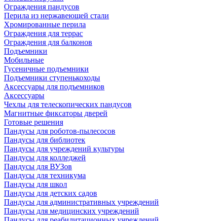
Ограждения пандусов
Перила из нержавеющей стали
Хромированные перила
Ограждения для террас
Ограждения для балконов
Подъемники
Мобильные
Гусеничные подъемники
Подъемники ступенькоходы
Аксессуары для подъемников
Аксессуары
Чехлы для телескопических пандусов
Магнитные фиксаторы дверей
Готовые решения
Пандусы для роботов-пылесосов
Пандусы для библиотек
Пандусы для учреждений культуры
Пандусы для колледжей
Пандусы для ВУЗов
Пандусы для техникума
Пандусы для школ
Пандусы для детских садов
Пандусы для административных учреждений
Пандусы для медицинских учреждений
Пандусы для реабилитационных учреждений