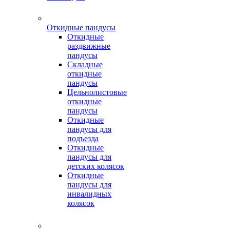
Откидные пандусы
Откидные
раздвижные
пандусы
Складные
откидные
пандусы
Цельнолистовые
откидные
пандусы
Откидные
пандусы для
подъезда
Откидные
пандусы для
детских колясок
Откидные
пандусы для
инвалидных
колясок