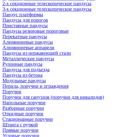
2-х секционные телескопические пандусы
3-х секционные телескопические пандусы
Пандус платформы
Пандусы для порогов
Приставные пандусы
Пандусы резиновые пороговые
Перекатные пандусы
Алюминиевые пандусы
Алюминиевые аппарели
Пандусы из нержавеющей стали
Металлические пандусы
Рулонные пандусы
Пандусы для подъезда
Пандусы из бетона
Модульные пандусы
Перила, поручни и ограждения
Поручни
Поручни для санузлов (поручни для инвалидов)
Напольные поручни
Разборные поручни
Откидные поручни
Стационарные поручни
Штанга с ручкой
Прямые поручни
Угловые поручни