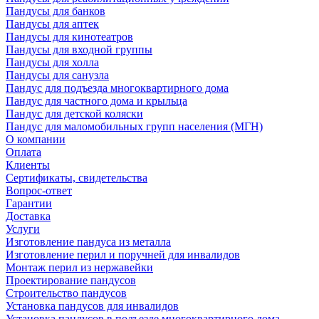
Пандусы для банков
Пандусы для аптек
Пандусы для кинотеатров
Пандусы для входной группы
Пандусы для холла
Пандусы для санузла
Пандус для подъезда многоквартирного дома
Пандус для частного дома и крыльца
Пандус для детской коляски
Пандус для маломобильных групп населения (МГН)
О компании
Оплата
Клиенты
Сертификаты, свидетельства
Вопрос-ответ
Гарантии
Доставка
Услуги
Изготовление пандуса из металла
Изготовление перил и поручней для инвалидов
Монтаж перил из нержавейки
Проектирование пандусов
Строительство пандусов
Установка пандусов для инвалидов
Установка пандусов в подъезде многоквартирного дома