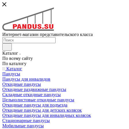
Интернет-магазин представительского класса
Каталог
По всему сайту
По каталогу
Каталог
Пандусы
Пандусы для инвалидов
Откидные пандусы
Откидные раздвижные пандусы
Складные откидные пандусы
Цельнолистовые откидные пандусы
Откидные пандусы для подъезда
Откидные пандусы для детских колясок
Откидные пандусы для инвалидных колясок
Стационарные пандусы
Мобильные пандусы