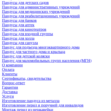
Пандусы для детских садов
Пандусы для административных учреждений
Пандусы для медицинских учреждений
Пандусы для реабилитационных учреждений
Пандусы для банков
Пандусы для аптек
Пандусы для кинотеатров
Пандусы для входной группы
Пандусы для холла
Пандусы для санузла
Пандус для подъезда многоквартирного дома
Пандус для частного дома и крыльца
Пандус для детской коляски
Пандус для маломобильных групп населения (МГН)
О компании
Оплата
Клиенты
Сертификаты, свидетельства
Вопрос-ответ
Гарантии
Доставка
Услуги
Изготовление пандуса из металла
Изготовление перил и поручней для инвалидов
Монтаж перил из нержавейки