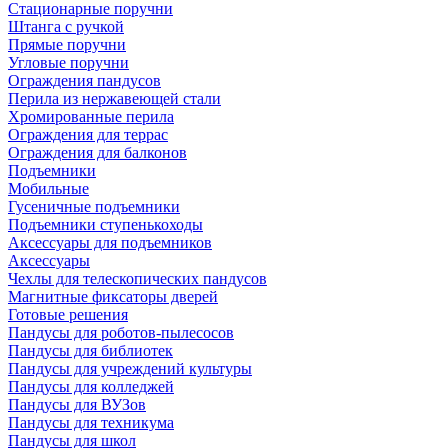
Стационарные поручни
Штанга с ручкой
Прямые поручни
Угловые поручни
Ограждения пандусов
Перила из нержавеющей стали
Хромированные перила
Ограждения для террас
Ограждения для балконов
Подъемники
Мобильные
Гусеничные подъемники
Подъемники ступенькоходы
Аксессуары для подъемников
Аксессуары
Чехлы для телескопических пандусов
Магнитные фиксаторы дверей
Готовые решения
Пандусы для роботов-пылесосов
Пандусы для библиотек
Пандусы для учреждений культуры
Пандусы для колледжей
Пандусы для ВУЗов
Пандусы для техникума
Пандусы для школ