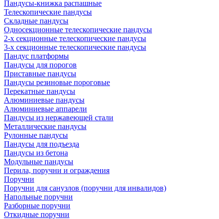
Пандусы-книжка распашные
Телескопические пандусы
Складные пандусы
Односекционные телескопические пандусы
2-х секционные телескопические пандусы
3-х секционные телескопические пандусы
Пандус платформы
Пандусы для порогов
Приставные пандусы
Пандусы резиновые пороговые
Перекатные пандусы
Алюминиевые пандусы
Алюминиевые аппарели
Пандусы из нержавеющей стали
Металлические пандусы
Рулонные пандусы
Пандусы для подъезда
Пандусы из бетона
Модульные пандусы
Перила, поручни и ограждения
Поручни
Поручни для санузлов (поручни для инвалидов)
Напольные поручни
Разборные поручни
Откидные поручни