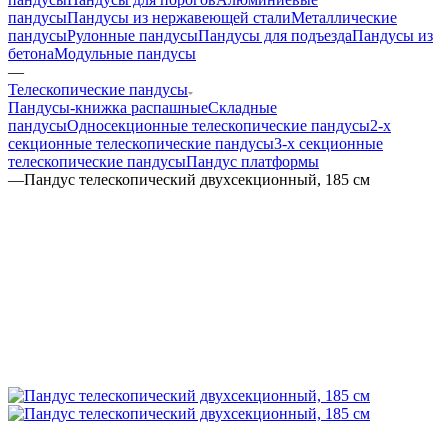
пандусы
Пандусы из нержавеющей стали
Металлические
пандусы
Рулонные пандусы
Пандусы для подъезда
Пандусы из
бетона
Модульные пандусы
—
Телескопические пандусы
Пандусы-книжка распашные
Складные
пандусы
Односекционные телескопические пандусы
2-х
секционные телескопические пандусы
3-х секционные
телескопические пандусы
Пандус платформы
—
Пандус телескопический двухсекционный, 185 см