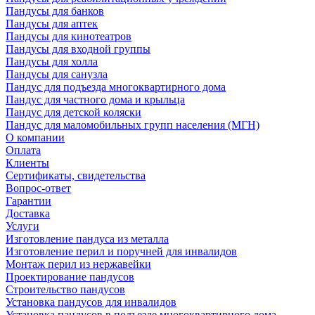
Пандусы для банков
Пандусы для аптек
Пандусы для кинотеатров
Пандусы для входной группы
Пандусы для холла
Пандусы для санузла
Пандус для подъезда многоквартирного дома
Пандус для частного дома и крыльца
Пандус для детской коляски
Пандус для маломобильных групп населения (МГН)
О компании
Оплата
Клиенты
Сертификаты, свидетельства
Вопрос-ответ
Гарантии
Доставка
Услуги
Изготовление пандуса из металла
Изготовление перил и поручней для инвалидов
Монтаж перил из нержавейки
Проектирование пандусов
Строительство пандусов
Установка пандусов для инвалидов
Установка пандусов в подъезде многоквартирного дома