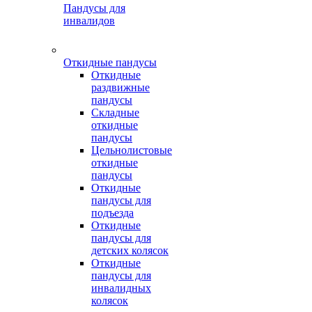
Пандусы для
инвалидов
Откидные пандусы
Откидные
раздвижные
пандусы
Складные
откидные
пандусы
Цельнолистовые
откидные
пандусы
Откидные
пандусы для
подъезда
Откидные
пандусы для
детских колясок
Откидные
пандусы для
инвалидных
колясок