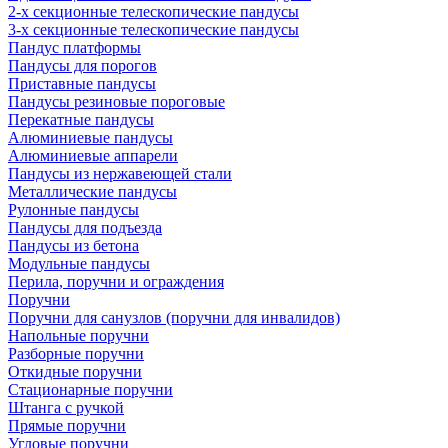
2-х секционные телескопические пандусы
3-х секционные телескопические пандусы
Пандус платформы
Пандусы для порогов
Приставные пандусы
Пандусы резиновые пороговые
Перекатные пандусы
Алюминиевые пандусы
Алюминиевые аппарели
Пандусы из нержавеющей стали
Металлические пандусы
Рулонные пандусы
Пандусы для подъезда
Пандусы из бетона
Модульные пандусы
Перила, поручни и ограждения
Поручни
Поручни для санузлов (поручни для инвалидов)
Напольные поручни
Разборные поручни
Откидные поручни
Стационарные поручни
Штанга с ручкой
Прямые поручни
Угловые поручни