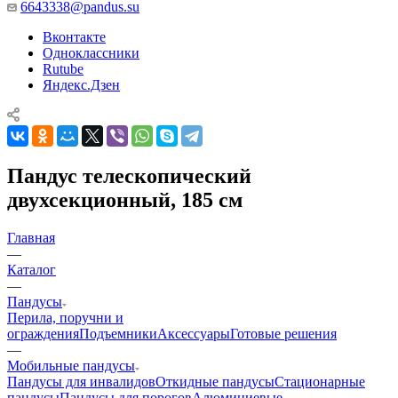
6643338@pandus.su
Вконтакте
Одноклассники
Rutube
Яндекс.Дзен
Пандус телескопический
двухсекционный, 185 см
Главная
—
Каталог
—
Пандусы
Перила, поручни и
ограждения
Подъемники
Аксессуары
Готовые решения
—
Мобильные пандусы
Пандусы для инвалидов
Откидные пандусы
Стационарные
пандусы
Пандусы для порогов
Алюминиевые