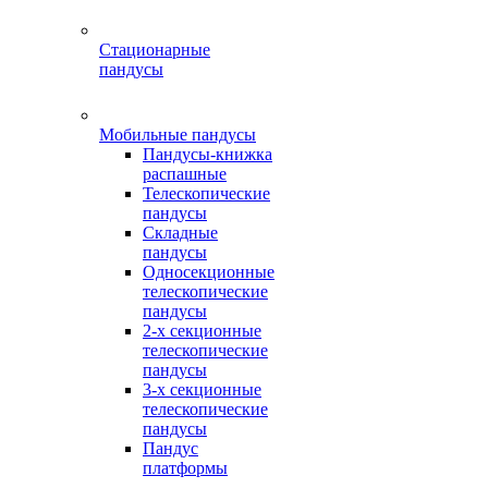
Стационарные
пандусы
Мобильные пандусы
Пандусы-книжка
распашные
Телескопические
пандусы
Складные
пандусы
Односекционные
телескопические
пандусы
2-х секционные
телескопические
пандусы
3-х секционные
телескопические
пандусы
Пандус
платформы