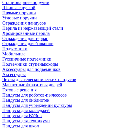
Стационарные поручни
Штанга с ручкой
Прямые поручни
Угловые поручни
Ограждения пандусов
Перила из нержавеющей стали
Хромированные перила
Ограждения для террас
Ограждения для балконов
Подъемники
Мобильные
Гусеничные подъемники
Подъемники ступенькоходы
Аксессуары для подъемников
Аксессуары
Чехлы для телескопических пандусов
Магнитные фиксаторы дверей
Готовые решения
Пандусы для роботов-пылесосов
Пандусы для библиотек
Пандусы для учреждений культуры
Пандусы для колледжей
Пандусы для ВУЗов
Пандусы для техникума
Пандусы для школ