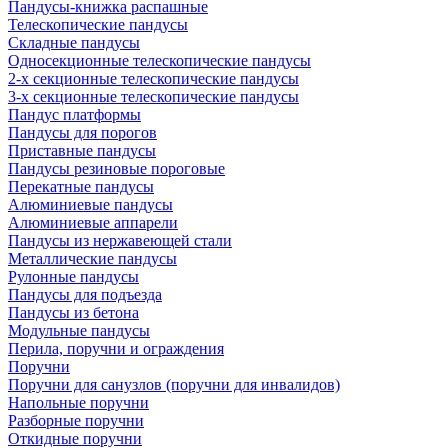
Пандусы-книжка распашные
Телескопические пандусы
Складные пандусы
Односекционные телескопические пандусы
2-х секционные телескопические пандусы
3-х секционные телескопические пандусы
Пандус платформы
Пандусы для порогов
Приставные пандусы
Пандусы резиновые пороговые
Перекатные пандусы
Алюминиевые пандусы
Алюминиевые аппарели
Пандусы из нержавеющей стали
Металлические пандусы
Рулонные пандусы
Пандусы для подъезда
Пандусы из бетона
Модульные пандусы
Перила, поручни и ограждения
Поручни
Поручни для санузлов (поручни для инвалидов)
Напольные поручни
Разборные поручни
Откидные поручни