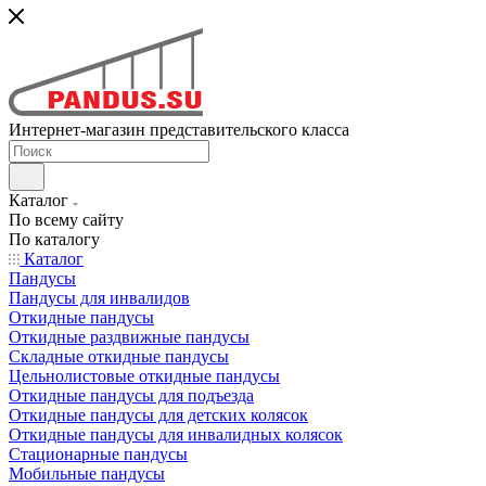
Интернет-магазин представительского класса
Каталог
По всему сайту
По каталогу
Каталог
Пандусы
Пандусы для инвалидов
Откидные пандусы
Откидные раздвижные пандусы
Складные откидные пандусы
Цельнолистовые откидные пандусы
Откидные пандусы для подъезда
Откидные пандусы для детских колясок
Откидные пандусы для инвалидных колясок
Стационарные пандусы
Мобильные пандусы