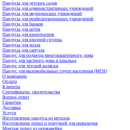
Пандусы для детских садов
Пандусы для административных учреждений
Пандусы для медицинских учреждений
Пандусы для реабилитационных учреждений
Пандусы для банков
Пандусы для аптек
Пандусы для кинотеатров
Пандусы для входной группы
Пандусы для холла
Пандусы для санузла
Пандус для подъезда многоквартирного дома
Пандус для частного дома и крыльца
Пандус для детской коляски
Пандус для маломобильных групп населения (МГН)
О компании
Оплата
Клиенты
Сертификаты, свидетельства
Вопрос-ответ
Гарантии
Доставка
Услуги
Изготовление пандуса из металла
Изготовление перил и поручней для инвалидов
Монтаж перил из нержавейки