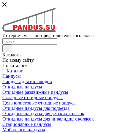
Интернет-магазин представительского класса
Каталог
По всему сайту
По каталогу
Каталог
Пандусы
Пандусы для инвалидов
Откидные пандусы
Откидные раздвижные пандусы
Складные откидные пандусы
Цельнолистовые откидные пандусы
Откидные пандусы для подъезда
Откидные пандусы для детских колясок
Откидные пандусы для инвалидных колясок
Стационарные пандусы
Мобильные пандусы