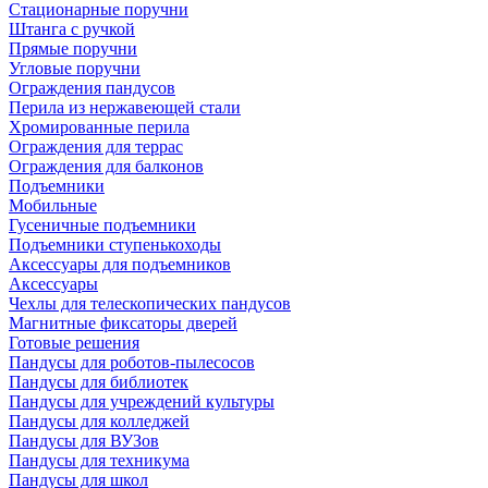
Стационарные поручни
Штанга с ручкой
Прямые поручни
Угловые поручни
Ограждения пандусов
Перила из нержавеющей стали
Хромированные перила
Ограждения для террас
Ограждения для балконов
Подъемники
Мобильные
Гусеничные подъемники
Подъемники ступенькоходы
Аксессуары для подъемников
Аксессуары
Чехлы для телескопических пандусов
Магнитные фиксаторы дверей
Готовые решения
Пандусы для роботов-пылесосов
Пандусы для библиотек
Пандусы для учреждений культуры
Пандусы для колледжей
Пандусы для ВУЗов
Пандусы для техникума
Пандусы для школ