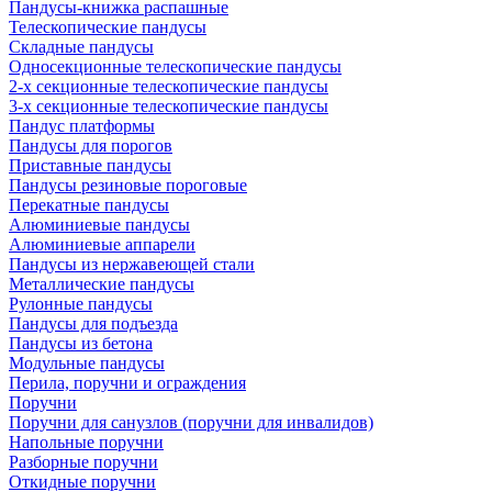
Пандусы-книжка распашные
Телескопические пандусы
Складные пандусы
Односекционные телескопические пандусы
2-х секционные телескопические пандусы
3-х секционные телескопические пандусы
Пандус платформы
Пандусы для порогов
Приставные пандусы
Пандусы резиновые пороговые
Перекатные пандусы
Алюминиевые пандусы
Алюминиевые аппарели
Пандусы из нержавеющей стали
Металлические пандусы
Рулонные пандусы
Пандусы для подъезда
Пандусы из бетона
Модульные пандусы
Перила, поручни и ограждения
Поручни
Поручни для санузлов (поручни для инвалидов)
Напольные поручни
Разборные поручни
Откидные поручни