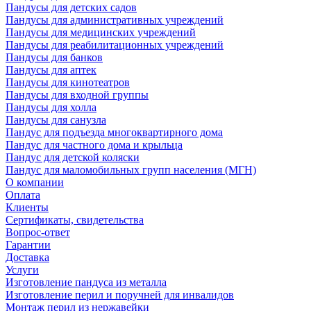
Пандусы для детских садов
Пандусы для административных учреждений
Пандусы для медицинских учреждений
Пандусы для реабилитационных учреждений
Пандусы для банков
Пандусы для аптек
Пандусы для кинотеатров
Пандусы для входной группы
Пандусы для холла
Пандусы для санузла
Пандус для подъезда многоквартирного дома
Пандус для частного дома и крыльца
Пандус для детской коляски
Пандус для маломобильных групп населения (МГН)
О компании
Оплата
Клиенты
Сертификаты, свидетельства
Вопрос-ответ
Гарантии
Доставка
Услуги
Изготовление пандуса из металла
Изготовление перил и поручней для инвалидов
Монтаж перил из нержавейки