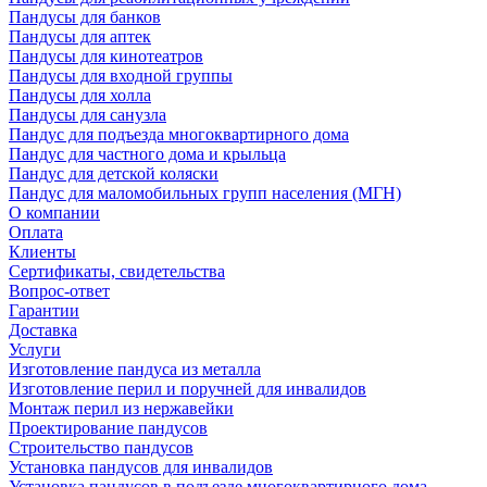
Пандусы для банков
Пандусы для аптек
Пандусы для кинотеатров
Пандусы для входной группы
Пандусы для холла
Пандусы для санузла
Пандус для подъезда многоквартирного дома
Пандус для частного дома и крыльца
Пандус для детской коляски
Пандус для маломобильных групп населения (МГН)
О компании
Оплата
Клиенты
Сертификаты, свидетельства
Вопрос-ответ
Гарантии
Доставка
Услуги
Изготовление пандуса из металла
Изготовление перил и поручней для инвалидов
Монтаж перил из нержавейки
Проектирование пандусов
Строительство пандусов
Установка пандусов для инвалидов
Установка пандусов в подъезде многоквартирного дома