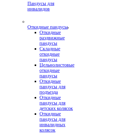
Пандусы для
инвалидов
Откидные пандусы
Откидные
раздвижные
пандусы
Складные
откидные
пандусы
Цельнолистовые
откидные
пандусы
Откидные
пандусы для
подъезда
Откидные
пандусы для
детских колясок
Откидные
пандусы для
инвалидных
колясок