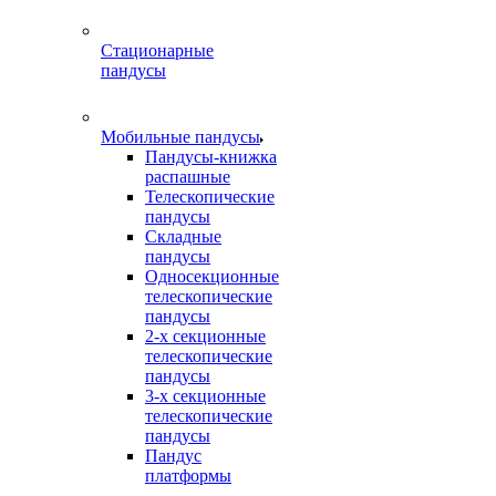
Стационарные
пандусы
Мобильные пандусы
Пандусы-книжка
распашные
Телескопические
пандусы
Складные
пандусы
Односекционные
телескопические
пандусы
2-х секционные
телескопические
пандусы
3-х секционные
телескопические
пандусы
Пандус
платформы