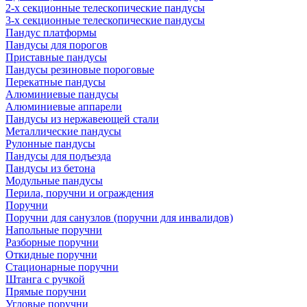
2-х секционные телескопические пандусы
3-х секционные телескопические пандусы
Пандус платформы
Пандусы для порогов
Приставные пандусы
Пандусы резиновые пороговые
Перекатные пандусы
Алюминиевые пандусы
Алюминиевые аппарели
Пандусы из нержавеющей стали
Металлические пандусы
Рулонные пандусы
Пандусы для подъезда
Пандусы из бетона
Модульные пандусы
Перила, поручни и ограждения
Поручни
Поручни для санузлов (поручни для инвалидов)
Напольные поручни
Разборные поручни
Откидные поручни
Стационарные поручни
Штанга с ручкой
Прямые поручни
Угловые поручни