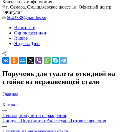
Контактная информация
г. Самара, Смышляевское шоссе 1а. Офисный центр
"Жигули"
6643338@pandus.su
Вконтакте
Одноклассники
Rutube
Яндекс.Дзен
Поручень для туалета откидной на
стойке из нержавеющей стали
Главная
—
Каталог
—
Перила, поручни и ограждения
Пандусы
Подъемники
Аксессуары
Готовые решения
—
Поручни из нержавеющей стали