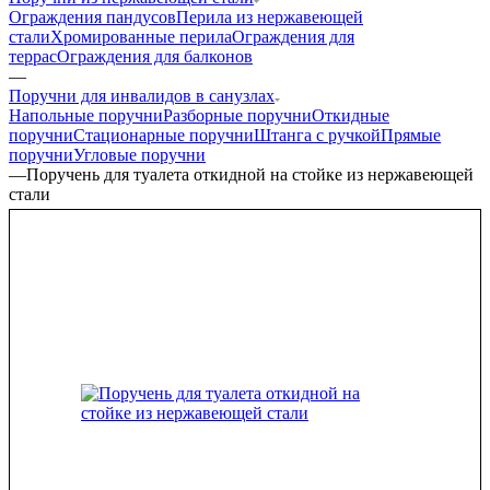
Ограждения пандусов
Перила из нержавеющей
стали
Хромированные перила
Ограждения для
террас
Ограждения для балконов
—
Поручни для инвалидов в санузлах
Напольные поручни
Разборные поручни
Откидные
поручни
Стационарные поручни
Штанга с ручкой
Прямые
поручни
Угловые поручни
—
Поручень для туалета откидной на стойке из нержавеющей
стали